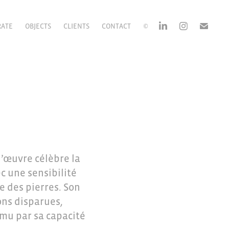
RATE
OBJECTS
CLIENTS
CONTACT
©
l’œuvre célèbre la
c une sensibilité
e des pierres. Son
ions disparues,
ému par sa capacité