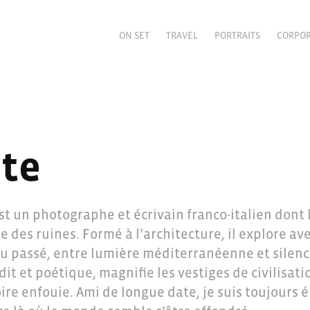
ON SET
TRAVEL
PORTRAITS
CORPO
nte
st un photographe et écrivain franco-italien dont 
 des ruines. Formé à l’architecture, il explore ave
du passé, entre lumière méditerranéenne et silenc
udit et poétique, magnifie les vestiges de civilisat
re enfouie. Ami de longue date, je suis toujours 