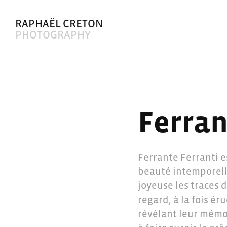
RAPHAËL CRETON
PHOTOGRAPHY
Ferra
Ferrante Ferranti e
beauté intemporelle
joyeuse les traces 
regard, à la fois ér
révélant leur mémoi